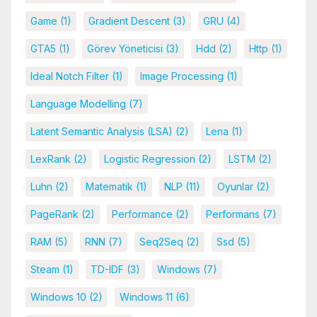
Game
(1)
Gradient Descent
(3)
GRU
(4)
GTA5
(1)
Görev Yöneticisi
(3)
Hdd
(2)
Http
(1)
Ideal Notch Filter
(1)
Image Processing
(1)
Language Modelling
(7)
Latent Semantic Analysis (LSA)
(2)
Lena
(1)
LexRank
(2)
Logistic Regression
(2)
LSTM
(2)
Luhn
(2)
Matematik
(1)
NLP
(11)
Oyunlar
(2)
PageRank
(2)
Performance
(2)
Performans
(7)
RAM
(5)
RNN
(7)
Seq2Seq
(2)
Ssd
(5)
Steam
(1)
TD-IDF
(3)
Windows
(7)
Windows 10
(2)
Windows 11
(6)