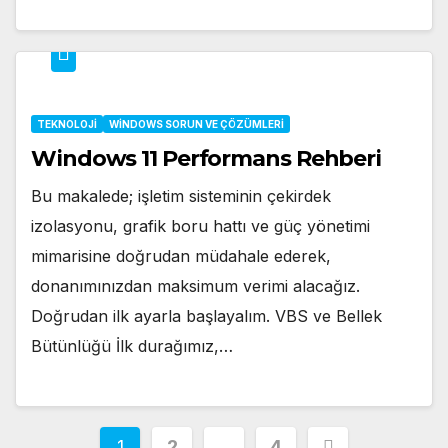
TEKNOLOJI
WINDOWS SORUN VE ÇÖZÜMLERI
Windows 11 Performans Rehberi
Bu makalede; işletim sisteminin çekirdek
izolasyonu, grafik boru hattı ve güç yönetimi
mimarisine doğrudan müdahale ederek,
donanımınızdan maksimum verimi alacağız.
Doğrudan ilk ayarla başlayalım. VBS ve Bellek
Bütünlüğü İlk durağımız,…
Yazı
1
2
…
4